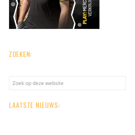
ZOEKEN:
Zoek
op
deze
LAATSTE NIEUWS:
website