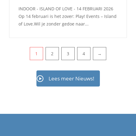
INDOOR - ISLAND OF LOVE - 14 FEBRUARI 2026
Op 14 februari is het zover: Play! Events – Island
of Love.Wil je zonder gedoe naar...
PAGINERING
1
2
3
4
→
Lees meer Nieuws!