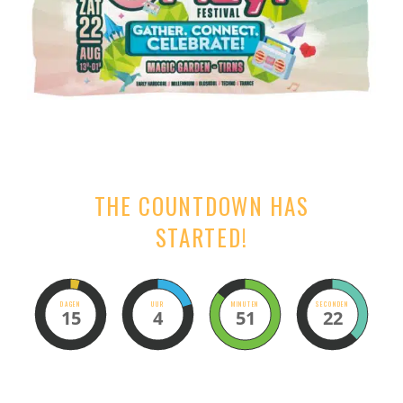
THE COUNTDOWN HAS
STARTED!
DAGEN
UUR
MINUTEN
SECONDEN
15
4
51
20