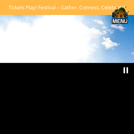
Door
Tickets Play! Festival – Gather, Connect, Celebrate!
Toggle n
naar
de
Play Events
hoofd
inhoud