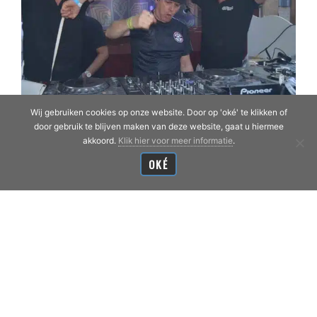
Wij gebruiken cookies op onze website. Door op 'oké' te klikken of
door gebruik te blijven maken van deze website, gaat u hiermee
MY BALLS & MY WORD
akkoord.
Klik hier voor meer informatie
.
(ANTHEM PLAY! FESTIVAL
OKÉ
THE ITALIAN EDITION 2019)
by Ruffneck
Audiospeler
00:00
00:00