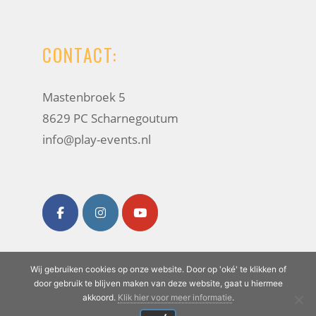
CONTACT:
Mastenbroek 5
8629 PC Scharnegoutum
info@play-events.nl
Wij gebruiken cookies op onze website. Door op 'oké' te klikken of
Play Events
· Alle rechten voorbehouden
door gebruik te blijven maken van deze website, gaat u hiermee
akkoord.
Klik hier voor meer informatie
.
©
2026
| Website ontwikkeling door