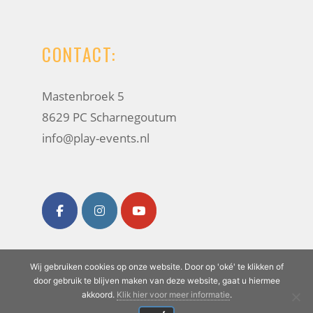
CONTACT:
Mastenbroek 5
8629 PC Scharnegoutum
info@play-events.nl
Wij gebruiken cookies op onze website. Door op 'oké' te klikken of
Play Events
· Alle rechten voorbehouden
door gebruik te blijven maken van deze website, gaat u hiermee
akkoord.
Klik hier voor meer informatie
.
©
2026
| Website ontwikkeling door